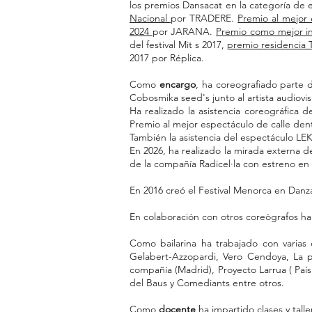
los premios Dansacat en la categoría de
Nacional
por TRADERE.
Premio al mejor
2024
por JARANA.
Premio como mejor i
del festival Mit s 2017,
premio residencia 
2017 por Réplica.
Como
encargo
, ha coreografiado parte 
Cobosmika seed's junto al artista audiovis
Ha realizado la asistencia coreográfica 
Premio al mejor espectáculo de calle de
También la asistencia del espectáculo LEK 
En 2026, ha realizado la mirada externa d
de la compañía Radicel·la con estreno en
En 2016 creó el Festival Menorca en Danz
En colaboración con otros coreògrafos ha
Como bailarina ha trabajado con varias
Gelabert-Azzopardi, Vero Cendoya, La 
compañía (Madrid), Proyecto Larrua ( País
del Baus y Comediants entre otros.
Como
docente
ha impartido clases y tal