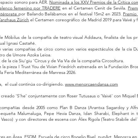
 espacio sonoro para ÀER.
Nominada a los XXV Premios de la Crítica co
 elenco femenino por TRADERE
en el Certamen Cenit de Seviila.
Prem
ntérprete
por Bailando Bailábamos en el festival 15m2 en 2023.
Premio 
Tanzhaus Zürich
el Certamen coreográfico de Madrid 2019 para Vaivé y fin
de Móbilus de la compañía de teatro visual Addaura, finalista de los 
ual Ignasi Castañé.
de varias compañías de circo como son varios espectáculos de la cía D
ntro de Umore Azoka Leioa.
de la cía Siu'giu 'Circus y de Via Via de la compañía Circooltura.
e la pieza I Trust You de Vivian Friedrich estrenada en la Fundación Br
 la Feria Mediterránea de Manresa 2026.
a, el cual continúa co-dirigiendo.
www.menorcaendansa.com
 creado 'S'he' conjuntamente con Roser Tutusaus o 'Vaivé' con Miquel 
 compañías desde 2005 como Plan B Danza (Arantxa Sagardoy y Alfred
pequeña Malumaluga, Pepe Hevia Danza, Idan Sharabi, Elephant in t
 Vasco) y con directores de escena con Àlex Rigola (Teatro Stabile del V
leres en Área, ESDM, Escuela de circo Rogelio Rivel, nunArt, Menorca e