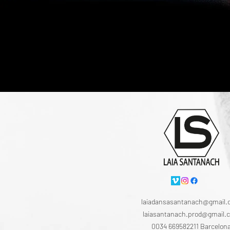
laiadansasantanach@gmail
laiasantanach.prod@gmail.
0034 669582211 Barcelon