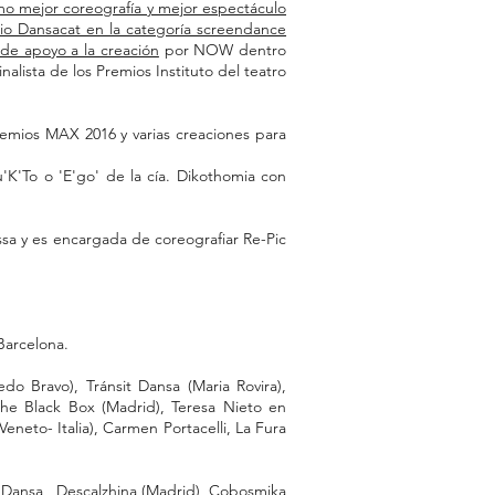
mo mejor coreografía y mejor espectáculo
io Dansacat en la categoría screendance
de apoyo a la creación
por NOW dentro
alista de los Premios Instituto del teatro
premios MAX 2016 y varias creaciones para
u'K'To o 'E'go' de la cía. Dikothomia con
ossa y es encargada de coreografiar Re-Pic
Barcelona.
o Bravo), Tránsit Dansa (Maria Rovira),
he Black Box (Madrid), Teresa Nieto en
eneto- Italia), Carmen Portacelli, La Fura
n Dansa , Descalzhina (Madrid), Cobosmika