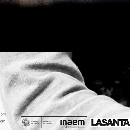
.com
com
a