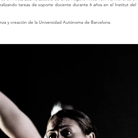
realizando tareas de soporte docente durante 6 años en el Institut de
nza y creación de la Universidad Autónoma de Barcelona.
sado el grado medio de piano y saxo en el Taller de Músics de Barcel