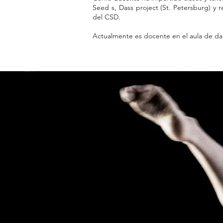
Seed s, Dass project (St. Petersburg) y 
del CSD.
Actualmente es docente en el aula de da
Como información complementaria, ha cur