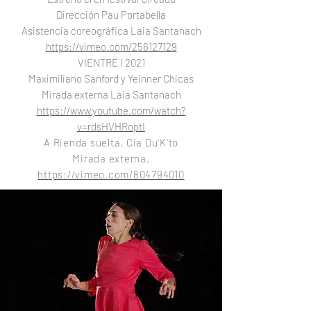
Dirección Pau Portabella
Asistencia coreográfica Laia Santanach
https://vimeo.com/256127129
VIENTRE I 2021
Maximiliano Sanford y Yeinner Chicas
Mirada externa Laia Santanach
https://www.youtube.com/watch?
v=rdsHVHRoptI
A Rienda suelta. Cia Du'K'to
Mirada externa.
https://vimeo.com/804794010