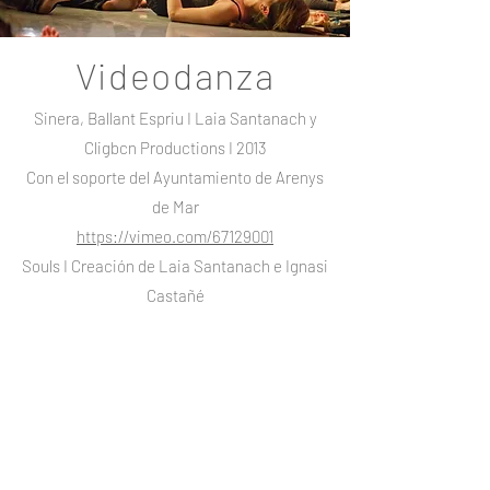
Videodanza
Sinera, Ballant Espriu I Laia Santanach y
Cligbcn Productions I 2013
Con el soporte del Ayuntamiento de Arenys
de Mar
https://vimeo.com/67129001
Souls I Creación de Laia Santanach e Ignasi
Castañé
para Cobosmika Seed's I 2016
https://vimeo.com/168339826
YZ I Creación de Laia Santanach, Gisela
Creus y Cligbcn Productions I 2017
https://vimeo.com/223502362​
Now I Creación de Laia Santanach e Ignasi