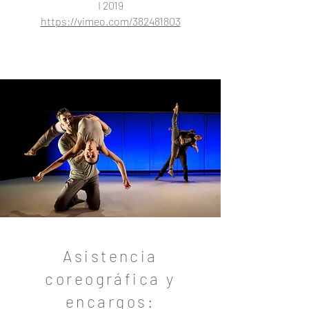
I 2019
https://vimeo.com/382481803
Asistencia
coreográfica y
encargos: