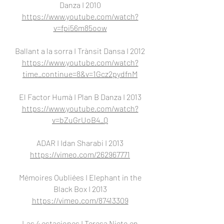
Danza I 2010
https://www.youtube.com/watch?
v=fpi56m85oow
Ballant a la sorra I Trànsit Dansa I 2012
https://www.youtube.com/watch?
time_continue=8&v=1Gcz2pydfnM
El Factor Humà I Plan B Danza I 2013
https://www.youtube.com/watch?
v=bZuGrUoB4_Q
ADAR I Idan Sharabi I 2013
https://vimeo.com/262967771
Mémoires Oubliées I Elephant in the
Black Box I 2013
https://vimeo.com/87413309
Las 4 estaciones I Teresa Nieto en