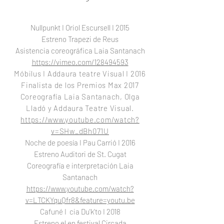
Nullpunkt I Oriol Escursell I 2015
Estreno Trapezi de Reus
Asistencia coreográfica Laia Santanach
https://vimeo.com/128494593
Móbilus I Addaura teatre Visual I 2016
Finalista de los Premios Max 2017
Coreografía Laia Santanach, Olga
Lladó y Addaura Teatre Visual.
https://www.youtube.com/watch?
v=SHw_dBh071U
Noche de poesía I Pau Carrió I 2016
Estreno Auditori de St. Cugat
Coreografía e interpretación Laia
Santanach
https://www.youtube.com/watch?
v=LTCKYquQfr8&feature=youtu.be​
Cafuné I cia Du'k'to I 2018
Estreno el en festival Circada