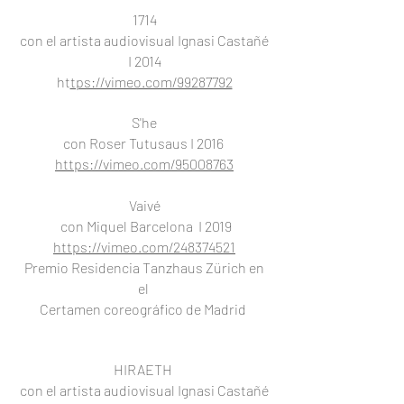
1714
con el artista audiovisual Ignasi Castañé
I 2014
ht
tps://vimeo.com/99287792
S'he
con Roser Tutusaus
I 2016
https://vimeo.com/95008763
Vaivé
con Miquel Barcelona I 2019
https://vimeo.com/248374521
Premio Residencia Tanzhaus Zürich en
el
Certamen coreográfico de Madrid
HIRAETH
con el artista audiovisual Ignasi Castañé