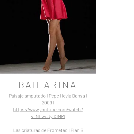
BAILARINA
Paisaje amputado I Pepe Hevia Dansa I
2009 I
https://www.youtube.com/watch?
v=NhwdJy6OMPI
Las criaturas de Prometeo I Plan B